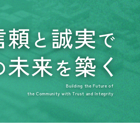
信頼
誠実
と
で
未来
築く
の
を
Building the Future of
the Community with Trust and Integrity