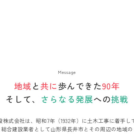
Message
地域
と
共に
歩んできた
90年
そして、
さらなる発展
への
挑戦
設株式会社は、
昭和7年（1932年）に土木工事に
着手し
総合建設業者として
山形県長井市とその周辺の地域の